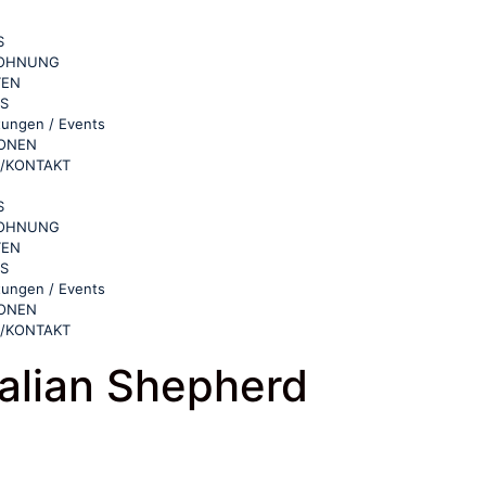
S
WOHNUNG
TEN
AS
tungen / Events
IONEN
/KONTAKT
S
WOHNUNG
TEN
AS
tungen / Events
IONEN
/KONTAKT
alian Shepherd