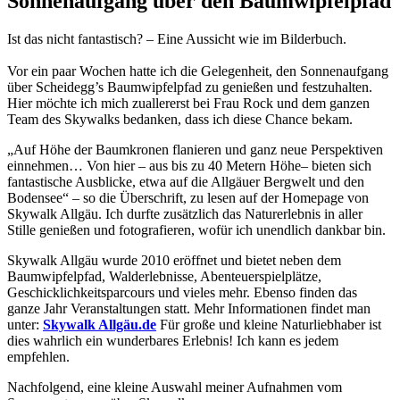
Sonnenaufgang über den Baumwipfelpfad
Ist das nicht fantastisch? – Eine Aussicht wie im Bilderbuch.
Vor ein paar Wochen hatte ich die Gelegenheit, den Sonnenaufgang
über Scheidegg’s Baumwipfelpfad zu genießen und festzuhalten.
Hier möchte ich mich zuallererst bei Frau Rock und dem ganzen
Team des Skywalks bedanken, dass ich diese Chance bekam.
„Auf Höhe der Baumkronen flanieren und ganz neue Perspektiven
einnehmen… Von hier – aus bis zu 40 Metern Höhe– bieten sich
fantastische Ausblicke, etwa auf die Allgäuer Bergwelt und den
Bodensee“ – so die Überschrift, zu lesen auf der Homepage von
Skywalk Allgäu. Ich durfte zusätzlich das Naturerlebnis in aller
Stille genießen und fotografieren, wofür ich unendlich dankbar bin.
Skywalk Allgäu wurde 2010 eröffnet und bietet neben dem
Baumwipfelpfad, Walderlebnisse, Abenteuerspielplätze,
Geschicklichkeitsparcours und vieles mehr. Ebenso finden das
ganze Jahr Veranstaltungen statt. Mehr Informationen findet man
unter:
Skywalk Allgäu.de
Für große und kleine Naturliebhaber ist
dies wahrlich ein wunderbares Erlebnis! Ich kann es jedem
empfehlen.
Nachfolgend, eine kleine Auswahl meiner Aufnahmen vom