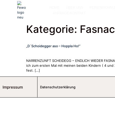
HOME
ÜBER UNS
FERIENWOHNU
ANFRAGE/KONTAKT
Kategorie:
Fasnac
„D´Schoidegger aso – Hoppla Ho!“
NARRENZUNFT SCHEIDEGG – ENDLICH WIEDER FASNACHT I
ich zum ersten Mal mit meinen beiden Kindern ( 4 und 
fest. […]
Impressum
Datenschutzerklärung